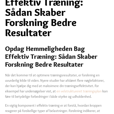
Effektiv Træning:
Sådan Skaber
Forskning Bedre
Resultater
Opdag Hemmeligheden Bag
Effektiv Træning: Sådan Skaber
Forskning Bedre Resultater
Når det kommer til at optimere træningsresultater, er forskning en
uvurderlig kilde til viden. Nyere studier har afsløret flere nøglefaktorer,
der kan hjælpe dig med at maksimere din træningseffektivitet. For
eksempel har undersøgelser vist, at
en velstruktureret træningsplan
kan
føre til betydelige forbedringer i både styrke og udholdenhed.
En vigtig komponent i effektiv træning er at forstå, hvordan kroppen
reagerer på forskellige typer af belastninger. Forskning indikerer, at