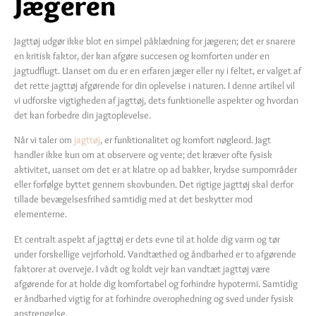
Jægeren
Jagttøj udgør ikke blot en simpel påklædning for jægeren; det er snarere
en kritisk faktor, der kan afgøre succesen og komforten under en
jagtudflugt. Uanset om du er en erfaren jæger eller ny i feltet, er valget af
det rette jagttøj afgørende for din oplevelse i naturen. I denne artikel vil
vi udforske vigtigheden af jagttøj, dets funktionelle aspekter og hvordan
det kan forbedre din jagtoplevelse.
Når vi taler om
jagttøj
, er funktionalitet og komfort nøgleord. Jagt
handler ikke kun om at observere og vente; det kræver ofte fysisk
aktivitet, uanset om det er at klatre op ad bakker, krydse sumpområder
eller forfølge byttet gennem skovbunden. Det rigtige jagttøj skal derfor
tillade bevægelsesfrihed samtidig med at det beskytter mod
elementerne.
Et centralt aspekt af jagttøj er dets evne til at holde dig varm og tør
under forskellige vejrforhold. Vandtæthed og åndbarhed er to afgørende
faktorer at overveje. I vådt og koldt vejr kan vandtæt jagttøj være
afgørende for at holde dig komfortabel og forhindre hypotermi. Samtidig
er åndbarhed vigtig for at forhindre overophedning og sved under fysisk
anstrengelse.