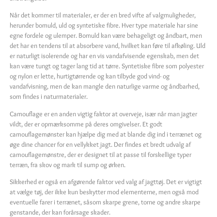
Når det kommer til materialer, er der en bred vifte af valgmuligheder,
herunder bomuld, uld og syntetiske fibre. Hver type materiale har sine
egne fordele og ulemper. Bomuld kan være behageligt og åndbart, men
det har en tendens til at absorbere vand, hvilket kan føre til afkøling. Uld
er naturligt isolerende og har en vis vandafvisende egenskab, men det
kan være tungt og tager lang tid at tørre. Syntetiske fibre som polyester
og nylon er lette, hurtigtørrende og kan tilbyde god vind- og
vandafvisning, men de kan mangle den naturlige varme og åndbarhed,
som findes i naturmaterialer.
Camouflage er en anden vigtig faktor at overveje, især når man jagter
vildt, der er opmærksomme på deres omgivelser. Et godt
camouflagemønster kan hjælpe dig med at blande dig ind i terrænet og
øge dine chancer for en vellykket jagt. Der findes et bredt udvalg af
camouflagemønstre, der er designet til at passe til forskellige typer
terræn, fra skov og mark til sump og ørken.
Sikkerhed er også en afgørende faktor ved valg af jagttøj. Det er vigtigt
at vælge tøj, der ikke kun beskytter mod elementerne, men også mod
eventuelle farer i terrænet, såsom skarpe grene, torne og andre skarpe
genstande, der kan forårsage skader.