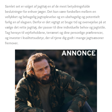
Samlet set er valget af jagttøj en af de mest betydningsfulde
beslutninger for enhver jæger. Det kan være forskellen mellem en
vellykket og behagelig jagtoplevelse og en ubehagelig og potentielt
farlig en af slagsen. Derfor er det vigtigt at bruge tid og overvejelse på at
vælge det rette jagttøj, der passer til dine individuelle behov og jagtstile.
Tag hensyn til vejrforholdene, terrænet og dine personlige præferencer,
og invester i kvalitetsudstyr, der vil tjene dig godt i mange jagtsæsoner
fremover.