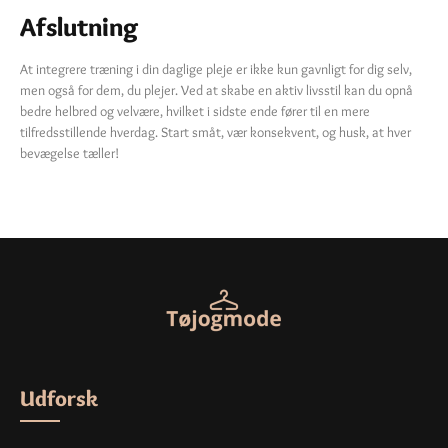
Afslutning
At integrere træning i din daglige pleje er ikke kun gavnligt for dig selv,
men også for dem, du plejer. Ved at skabe en aktiv livsstil kan du opnå
bedre helbred og velvære, hvilket i sidste ende fører til en mere
tilfredsstillende hverdag. Start småt, vær konsekvent, og husk, at hver
bevægelse tæller!
Udforsk