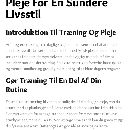
Pleje For En Sundere
Livsstil
Introduktion Til Træning Og Pleje
At integrere træning i din daglige pleje er en essentiel del af at opnå en
sundere livsstil. Uanset om du arbejder med fysisk pleje, eller du blot
ønsker at forbedre dit eget velvære, er det vigtigt at finde måder at
inkludere motion i din hverdag. En aktiv livsstil kan forbedre både fysisk
og mental sundhed og give dig mere energi til at klare dagens opgaver.
Gør Træning Til En Del Af Din
Rutine
For at sikre, at træning bliver en naturlig del af din daglige pleje, kan du
starte med at planlægge små, lette øvelser, der passer ind i din tidsplan.
Det kan være alt fra at tage trappen i stedet for elevatoren til at lave
strækøvelser, mens du ser tv. Ved at tage små skridt kan du gradvist øge
din fysiske aktivitet. Det er også en god idé at indarbejde korte