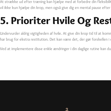
At strække ud efter træning kan hjælpe med at forbedre din fleksibilit
vil ikke kun hjælpe din krop, men også give dig en mental pause efter
5. Prioriter Hvile Og Res
Undervurder aldrig vigtigheden af hvile. At give din krop tid til at kom
har brug for ekstra restitution. Det kan være det, der gør forskellen i
Ved at implementere disse enkle ændringer i din daglige rutine kan du 