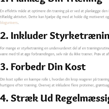
En effektiv måde at optimere din træning på er ved at planlægge den in
tilfældig aktivitet. Dette kan hjælpe dig med at holde dig motiveret og
blogunivers
.
2. Inkluder Styrketræni
For mange er styrketræning en undervurderet del af en træningsrutin
være med til at øge forbrændingen, selv når du ikke træner. Prøv at a
3. Forbedr Din Kost
Din kost spiller en kæmpe rolle i, hvordan din krop reagerer på træn
hurtigere efter træning. Overvej at inkludere flere proteiner, grøntsa
4. Stræk Ud Regelmæssi