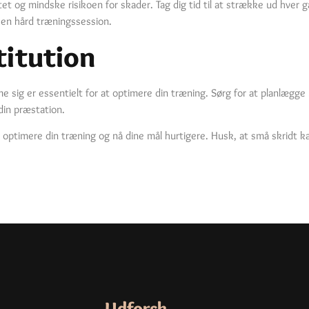
et og mindske risikoen for skader. Tag dig tid til at strække ud hver g
 en hård træningssession.
titution
me sig er essentielt for at optimere din træning. Sørg for at planlægge h
 din præstation.
optimere din træning og nå dine mål hurtigere. Husk, at små skridt kan 
Udforsk