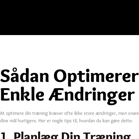
Sådan Optimerer
Enkle Ændringer 
At optimere din træning kræver ofte ikke store ændringer, men snarere
dine mål hurtigere. Her er nogle tips til, hvordan du kan gøre dette.
1. Planlæg Din Træning