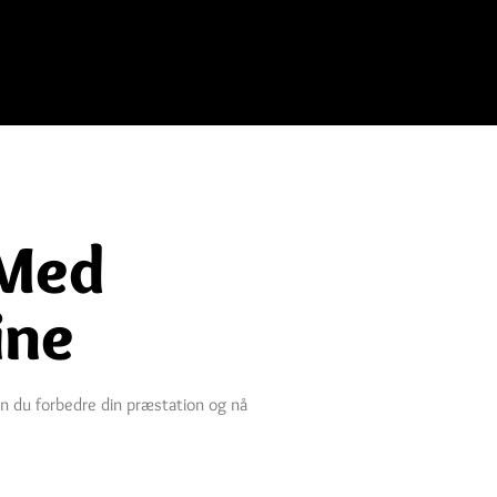
 Med
ine
an du forbedre din præstation og nå