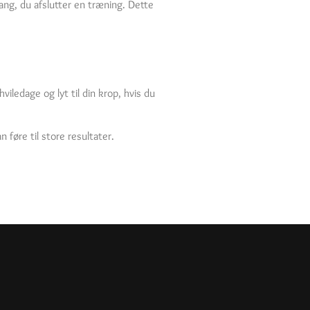
ang, du afslutter en træning. Dette
viledage og lyt til din krop, hvis du
føre til store resultater.