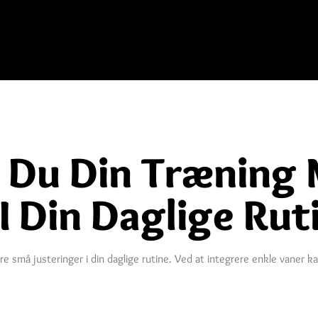
 Du Din Træning
I Din Daglige Rut
 små justeringer i din daglige rutine. Ved at integrere enkle vaner k